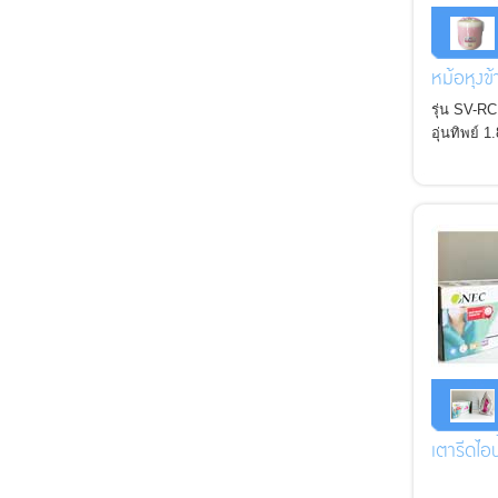
หม้อหุงข้
รุ่น SV-R
อุ่นทิพย์ 1
cooking 1
เตารีดไ