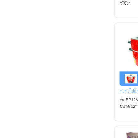
*มีซึง*
กะทะไฟฟ
รุ่น EP12
ขนาด 12" ม
*ฝาแก้ว*