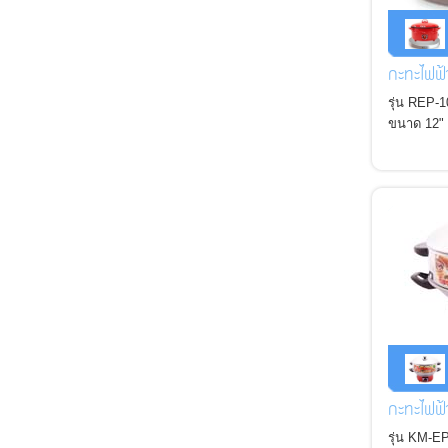
กะทะไฟฟ้
รุ่น REP-
ขนาด 12"
*ฝาสแตนเล
กะทะไฟฟ
รุ่น KM-E