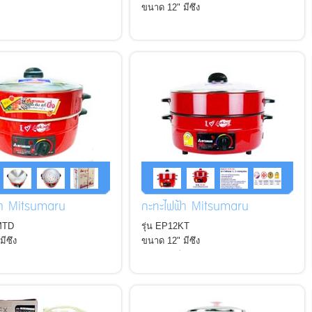
ขนาด 12" มีซึง
*ฝาแก้ว*
้า Mitsumaru
กะทะไฟฟ้า Mitsumaru
MTD
รุ่น EP12KT
ีซึง
ขนาด 12" มีซึง
*ฝาอลูมิเนียม*