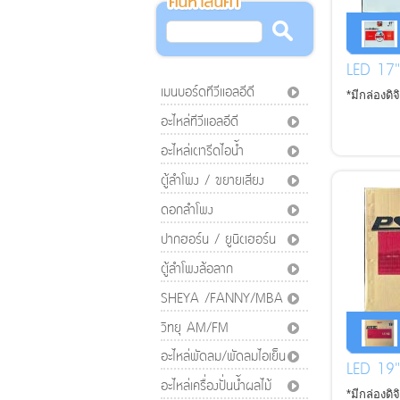
LED 17"
เมนบอร์ดทีวีแอลอีดี
*มีกล่องดิ
อะไหล่ทีวีแอลอีดี
อะไหล่เตารีดไอน้ำ
ตู้ลำโพง / ขยายเสียง
ดอกลำโพง
ปากฮอร์น / ยูนิตฮอร์น
ตู้ลำโพงล้อลาก
SHEYA /FANNY/MBA
วิทยุ AM/FM
อะไหล่พัดลม/พัดลมไอเย็น
LED 19"
อะไหล่เครื่องปั่นน้ำผลไม้
*มีกล่องดิ