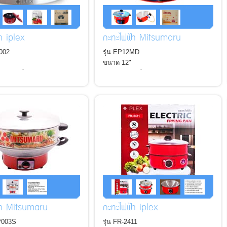
า iplex
กะทะไฟฟ้า Mitsumaru
1002
รุ่น EP12MD
ขนาด 12"
ส* *เคลือบเทฟล่อน*
*ฝาแก้ว* *เคลือบเทฟล่อน*
้า Mitsumaru
กะทะไฟฟ้า iplex
P003S
รุ่น FR-2411