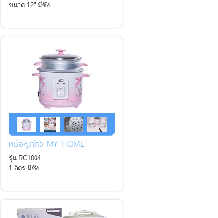
ขนาด 12" มีซึง
*ฝาแก้ว*
หม้อหุงข้าว MY HOME
รุ่น RC1004
1 ลิตร มีซึง