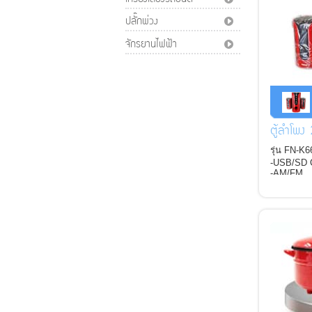
ปลั๊กพ่วง
จักรยานไฟฟ้า
ตู้ลำโพ
รุ่น FN-K6
-USB/SD 
-AM/FM
-Remote C