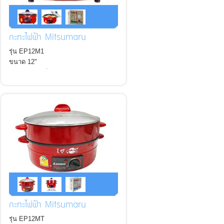
กะทะไฟฟ้า Mitsumaru
รุ่น EP12M1
ขนาด 12"
*ฝาแก้ว* *เคลือบเทฟล่อน*
กะทะไฟฟ้า Mitsumaru
รุ่น EP12MT