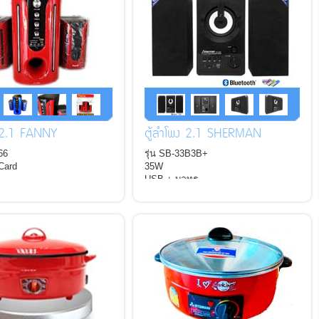
ง 2.1 FANNY
ตู้ลำโพง 2.1 SHERMAN
66
รุ่น SB-33B3B+
Card
35W
USB + บลูทูธ
ontrol