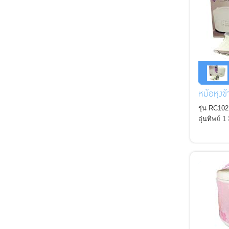
หม้อหุงข
รุ่น RC102
อุ่นทิพย์ 1