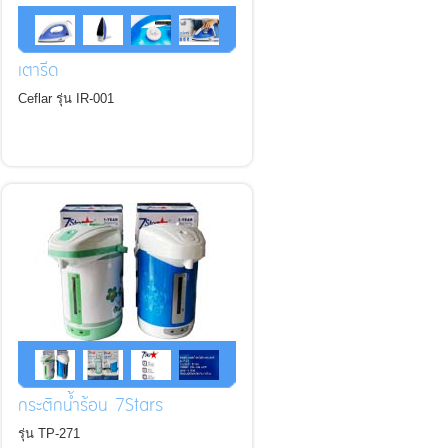
เตารีด
Ceflar รุ่น IR-001
กระติกน้ำร้อน 7Stars
รุ่น TP-271